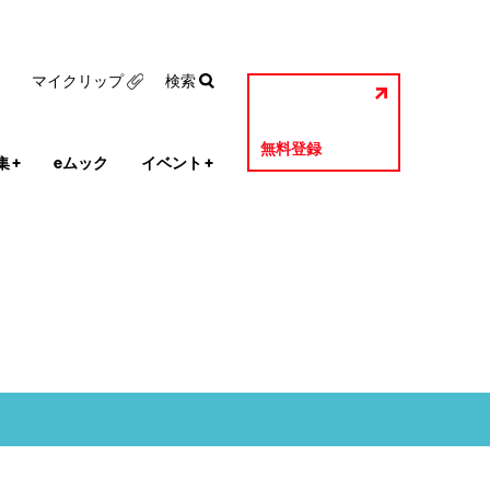
マイクリップ
検索
無料登録
集
+
eムック
イベント
+