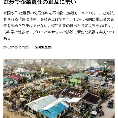
進歩で企業責任の追及に勢い
米国やEUは世界の化石燃料を不均衡に燃焼し、約200兆ドルとも試
算される「気候債務」を積み上げてきた。しかし法的に排出者の責
任を認めた判決はまだない。特定企業の排出と特定災害を結びつけ
る科学の進歩が、グローバルサウスの訴訟に新たな武器を与えつつ
ある。
by
James Temple
2026.2.25