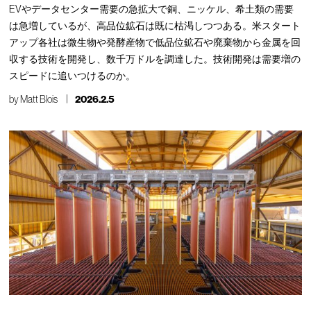
EVやデータセンター需要の急拡大で銅、ニッケル、希土類の需要
は急増しているが、高品位鉱石は既に枯渇しつつある。米スタート
アップ各社は微生物や発酵産物で低品位鉱石や廃棄物から金属を回
収する技術を開発し、数千万ドルを調達した。技術開発は需要増の
スピードに追いつけるのか。
by
Matt Blois
2026.2.5