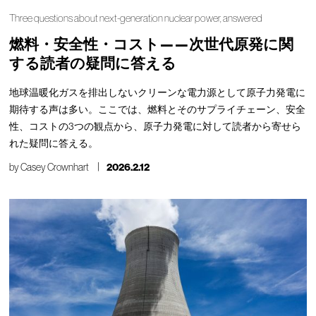
Three questions about next-generation nuclear power, answered
燃料・安全性・コスト——次世代原発に関
する読者の疑問に答える
地球温暖化ガスを排出しないクリーンな電力源として原子力発電に
期待する声は多い。ここでは、燃料とそのサプライチェーン、安全
性、コストの3つの観点から、原子力発電に対して読者から寄せら
れた疑問に答える。
by
Casey Crownhart
2026.2.12