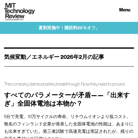
Menu
夏割実施中！購読料20％オフ。
気候変動／エネルギー 2026年2月の記事
This company claims a battery breakthrough. Now they need to prove it.
すべてのパラメーターが矛盾——「出来す
ぎ」全固体電池は本物か？
5分で充電、10万サイクルの寿命、リチウムイオンより低コスト。
無名のフィンランド企業が発表した全固体電池の性能は、あまりに
も出来すぎていた。第三者試験で高速充電は実証されたが、残りの