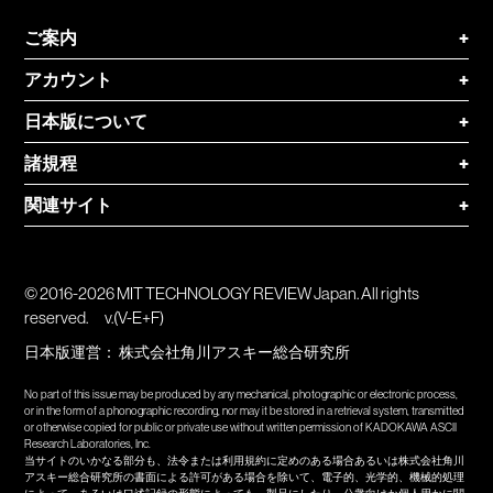
ご案内
+
アカウント
+
日本版について
+
諸規程
+
関連サイト
+
© 2016-2026 MIT TECHNOLOGY REVIEW Japan. All rights
reserved.
v.(V-E+F)
日本版運営：
株式会社角川アスキー総合研究所
No part of this issue may be produced by any mechanical, photographic or electronic process,
or in the form of a phonographic recording, nor may it be stored in a retrieval system, transmitted
or otherwise copied for public or private use without written permission of KADOKAWA ASCII
Research Laboratories, Inc.
当サイトのいかなる部分も、法令または利用規約に定めのある場合あるいは株式会社角川
アスキー総合研究所の書面による許可がある場合を除いて、電子的、光学的、機械的処理
によって、あるいは口述記録の形態によっても、製品にしたり、公衆向けか個人用かに関