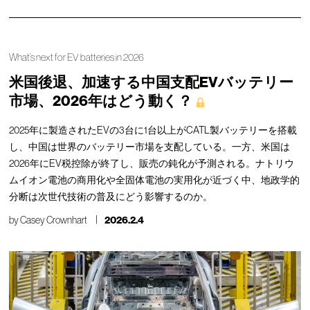
What’s next for EV batteries in 2026
米国後退、加速する中国支配EVバッテリー
市場、2026年はどう動く？
2025年に製造されたEVの3台に1台以上がCATL製バッテリーを搭載
し、中国は世界のバッテリー市場を支配している。一方、米国は
2026年にEV税控除が終了し、販売の鈍化が予測される。ナトリウ
ムイオン電池の商用化や全固体電池の実用化が近づく中、地政学的
分断は次世代技術の普及にどう影響するのか。
by
Casey Crownhart
2026.2.4