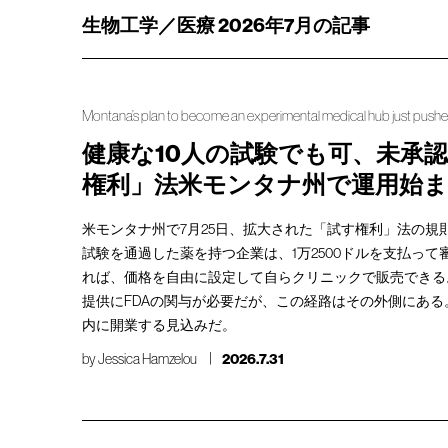
生物工学／医療 2026年7月の記事
Montana’s plan to become an experimental medical hub just push
健康な10人の試験でも可、未承
権利」法米モンタナ州で運用始
米モンタナ州で7月25日、拡大された「試す権利」法の規
試験を通過した薬を持つ企業は、1万2500ドルを支払っ
れば、価格を自由に設定して自らクリニックで販売できる
提供にFDAの関与が必要だが、この経路はその外側にある
内に開業する見込みだ。
by
Jessica Hamzelou
2026.7.31