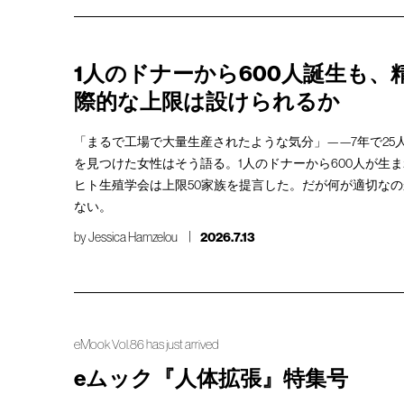
1人のドナーから600人誕生も、
際的な上限は設けられるか
「まるで工場で大量生産されたような気分」——7年で25
を見つけた女性はそう語る。1人のドナーから600人が生
ヒト生殖学会は上限50家族を提言した。だが何が適切な
ない。
by
Jessica Hamzelou
2026.7.13
eMook Vol.86 has just arrived
eムック『人体拡張』特集号