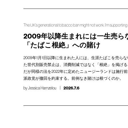
The UK’s generational tobacco ban might not work. I’m supporting 
2009年以降生まれには一生売ら
「たばこ根絶」への賭け
2009年1月1日以降に生まれた人には、生涯たばこを売ら
た世代別販売禁止は、消費削減ではなく「根絶」を掲げる
だが同様の法を2022年に定めたニュージーランドは施行
派政党が撤回を約束する。前例なき賭けは根づくのか。
by
Jessica Hamzelou
2026.7.6