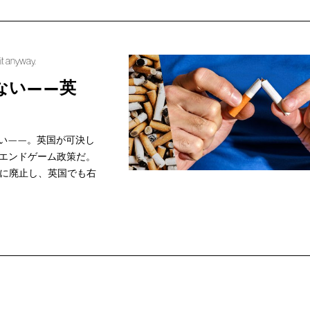
it anyway.
ない——英
ない——。英国が可決し
エンドゲーム政策だ。
前に廃止し、英国でも右