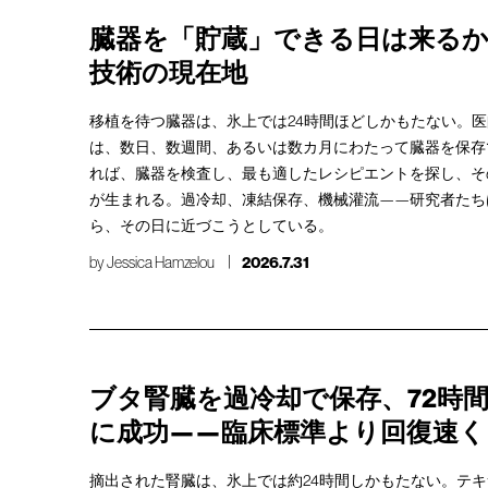
臓器を「貯蔵」できる日は来るか
技術の現在地
移植を待つ臓器は、氷上では24時間ほどしかもたない。
は、数日、数週間、あるいは数カ月にわたって臓器を保存
れば、臓器を検査し、最も適したレシピエントを探し、そ
が生まれる。過冷却、凍結保存、機械灌流——研究者たち
ら、その日に近づこうとしている。
by
Jessica Hamzelou
2026.7.31
ブタ腎臓を過冷却で保存、72時
に成功——臨床標準より回復速く
摘出された腎臓は、氷上では約24時間しかもたない。テキ