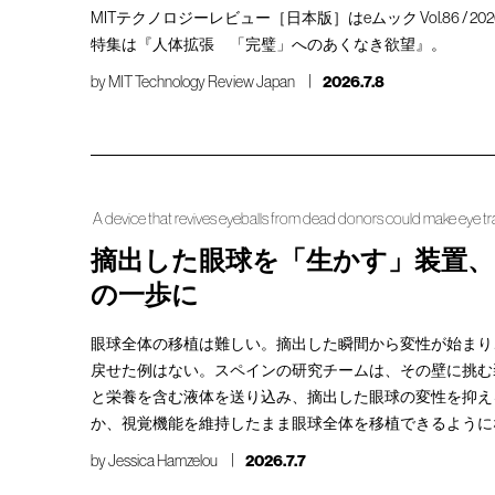
MITテクノロジーレビュー［日本版］はeムック Vol.86 / 2
特集は『人体拡張 「完璧」へのあくなき欲望』。
by
MIT Technology Review Japan
2026.7.8
A device that revives eyeballs from dead donors could make eye tr
摘出した眼球を「生かす」装置、
の一歩に
眼球全体の移植は難しい。摘出した瞬間から変性が始まり
戻せた例はない。スペインの研究チームは、その壁に挑む
と栄養を含む液体を送り込み、摘出した眼球の変性を抑え
か、視覚機能を維持したまま眼球全体を移植できるように
by
Jessica Hamzelou
2026.7.7