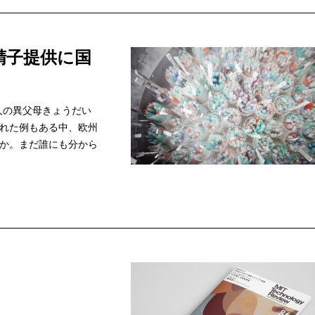
精子提供に国
人の異父母きょうだい
まれた例もある中、欧州
のか。まだ誰にも分から