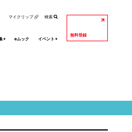
マイクリップ
検索
無料登録
集
+
eムック
イベント
+