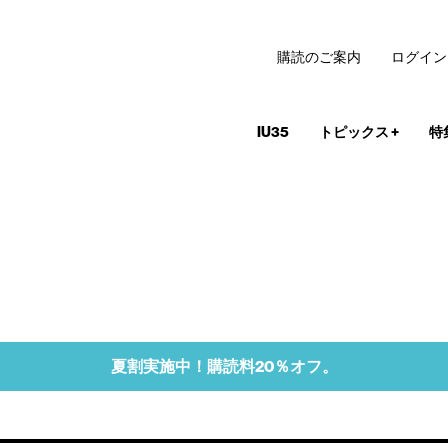
購読のご案内
ログイン
IU35
トピックス
+
特
夏割実施中！購読料20％オフ。