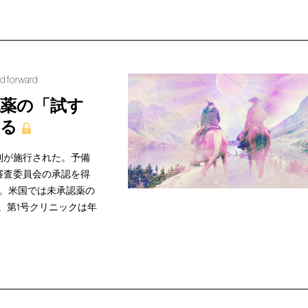
ed forward
認薬の「試す
まる
則が施行された。予備
て審査委員会の承認を得
。米国では未承認薬の
。第1号クリニックは年