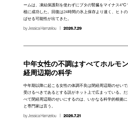
ームは、凍結保護剤を使わずにブタの腎臓をマイナス4℃で
植に成功した。回復は24時間の氷上保存より速く、ヒト
ばせる可能性が出てきた。
by
Jessica Hamzelou
2026.7.29
中年女性の不調はすべてホルモン
経周辺期の科学
中年期以降に起こる女性の体調不良は閉経周辺期のせいで
受けるべきであるとする説がネット上で広まっている。だ
べて閉経周辺期のせいにするのは、いかなる科学的根拠に
と専門家は言う。
by
Jessica Hamzelou
2026.7.21