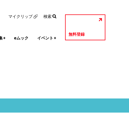
マイクリップ
検索
無料登録
集
+
eムック
イベント
+