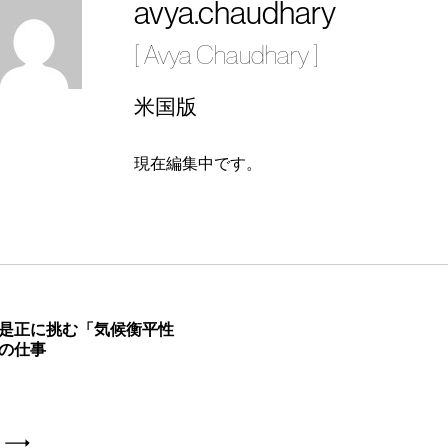
avya.chaudhary
[ Avya Chaudhary ]
米国版
現在編集中です。
是正に挑む「気候衡平性
の仕事