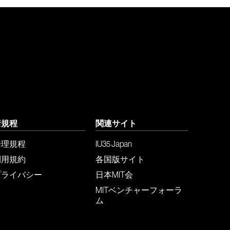
諸規程
関連サイト
倫理規程
IU35 Japan
利用規約
各国版サイト
プライバシー
日本MIT会
MITベンチャーフォーラ
ム