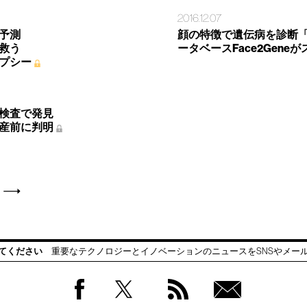
2016.12.07
予測
顔の特徴で遺伝病を診断
救う
ータベースFace2Gene
プシー
検査で発見
産前に判明
てください
重要なテクノロジーとイノベーションのニュースをSNSやメー
Facebook