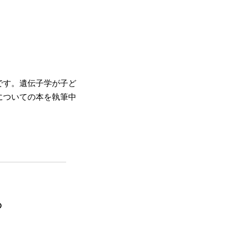
です。遺伝子学が子ど
についての本を執筆中
の