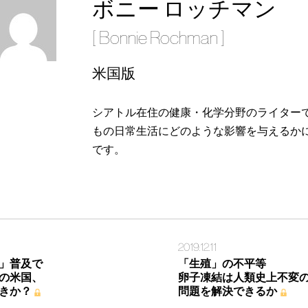
ボニー ロッチマン
[ Bonnie Rochman ]
米国版
シアトル在住の健康・化学分野のライター
もの日常生活にどのような影響を与えるか
です。
2019.12.11
」普及で
「生殖」の不平等
の米国、
卵子凍結は人類史上不変
きか？
問題を解決できるか