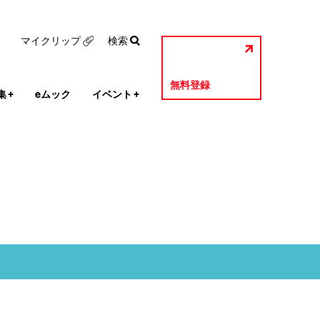
マイクリップ
検索
無料登録
集
+
eムック
イベント
+