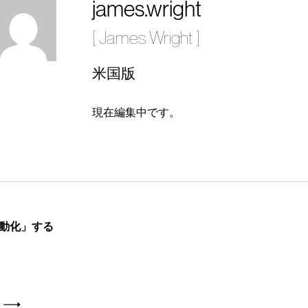
james.wright
[ James Wright ]
米国版
現在編集中です。
動化」する