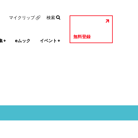
マイクリップ
検索
無料登録
集
+
eムック
イベント
+