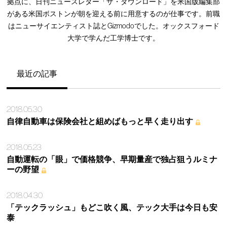
拠点に、日刊ニュースレター「ザ・ダウンロード」を米国版編集部
がある米国ボストンが朝を迎える前に用意するのが仕事です。前職
はニューサイエンティスト誌とGizmodoでした。オックスフォード
大学で学んだ工学博士です。
最近の記事
2018.05.30
自律自動車は保険会社と組めばもっと早く走り出す
2018.05.23
自動運転の「眼」で価格競争、早期量産で独占狙うルミナ
ーの野望
2018.04.30
「テックラッシュ」もどこ吹く風、テック大手は今日も安
泰