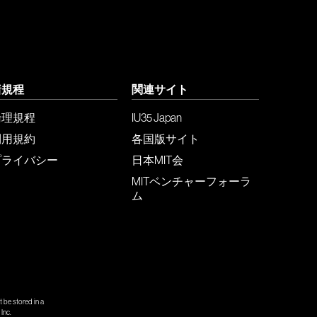
諸規程
関連サイト
倫理規程
IU35 Japan
利用規約
各国版サイト
プライバシー
日本MIT会
MITベンチャーフォーラ
ム
 be stored in a
Inc.