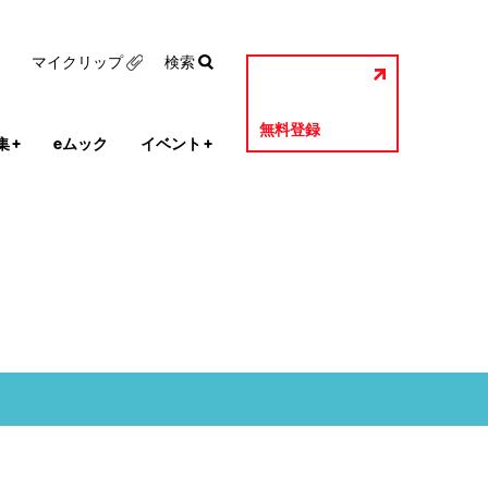
マイクリップ
検索
無料登録
集
+
eムック
イベント
+