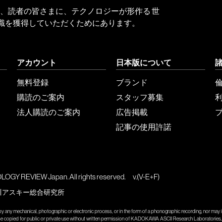
 Reviewは、読者の皆さまに、テクノロジーが形作る 世
識を獲得していただくためにあります。
アカウント
日本版について
無料登録
ブランド
購読のご案内
スタッフ募集
法人購読のご案内
広告掲載
記事の使用許諾
GY REVIEW Japan. All rights reserved.
v.(V-E+F)
川アスキー総合研究所
y any mechanical, photographic or electronic process, or in the form of a phonographic recording, nor may it
wise copied for public or private use without written permission of KADOKAWA ASCII Research Laboratories, 