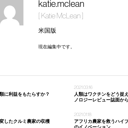
katie.mclean
[ Katie McLean ]
米国版
現在編集中です。
2021.03.16
類に利益をもたらすか？
人類はワクチンをどう捉
ノロジーレビュー誌面か
2021.01.18
変したクルミ農家の収穫
アフリカ農家を救うハイ
のイノベーション