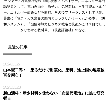
ージャー／株式会社悠Green 脱炭素アドバイザー。エネルギー専門
誌記者として、電力自由化、原子力、気候変動、再生可能エネルギ
ー、エネルギー政策などを取材。その後フリーランスとして活動。
著書に「電力・ガス業界の動向とカラクリがよーくわかる本」（秀
和システム）、「図解即戦力ビジネス戦略と技術がこれ１冊でしっ
かりわかる教科書」（技術評論社）のなど。
最近の記事
2024.03.27
山本憲二郎：「塗るだけで耐震化」塗料、途上国の地震被
害を減らす
2023.03.23
勝山湧斗：希少材料を使わない「次世代電池」に挑む研究
者