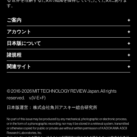
す。
ご案内
+
アカウント
+
日本版について
+
諸規程
+
関連サイト
+
© 2016-2026 MIT TECHNOLOGY REVIEW Japan. All rights
reserved.
v.(V-E+F)
日本版運営：
株式会社角川アスキー総合研究所
No part of this issue may be produced by any mechanical, photographic or electronic process,
or in the form of a phonographic recording, nor may it be stored in a retrieval system, transmitted
or otherwise copied for public or private use without written permission of KADOKAWA ASCII
Research Laboratories, Inc.