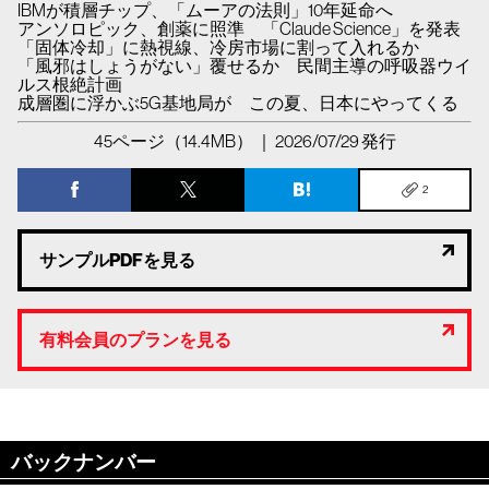
IBMが積層チップ、「ムーアの法則」10年延命へ
アンソロピック、創薬に照準 「Claude Science」を発表
「固体冷却」に熱視線、冷房市場に割って入れるか
「風邪はしょうがない」覆せるか 民間主導の呼吸器ウイ
ルス根絶計画
成層圏に浮かぶ5G基地局が この夏、日本にやってくる
45ページ（14.4MB） ｜ 2026/07/29 発行
2
サンプルPDFを見る
有料会員のプランを見る
バックナンバー