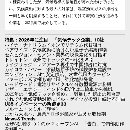
く様変わりしたが、気候危機の緊迫性が薄れたわけではな
い。気候変動に対する最大の対策は、温室効果ガスの排出を
一刻も早く削減することだ。それに向けて着実に歩を進める
企業を、本特集で紹介している。
特集：2026年に注目 「気候テック企業」10社
ハイナ：ナトリウムイオンでリチウム代替狙う
ペアワイズ：気候変動に負けない遺伝子編集作物
セムビジョン：セメント業界の脱炭素化を目指す
トレイトン：欧州でトラックのEV化を牽引
サイクリック：レアアース再生で中国独占に対抗
カイロス・パワー：溶融塩原子炉の試験炉を建設中
エンビジョン：AIで安定供給、次世代風力タービン
ファーボ：米政権も追い風、強化地熱発電
レッドウッド：電池リサイクルで分散型電源に勝機
アザー・エナジー：インドのEV化は二輪車から挑戦
2025年の「気候テック企業10」、難航した選出の舞台裏
それでも気候変動対策にビル・ゲイツが投資し続ける理由
U35 イノベーターの軌跡＃33
ブルーム・タミル（輝翠）
月から大地へ、農業AIロボ起業家が迎えた収穫期
News & Trends
なぜAIは嘘をつくのか？ オープンAI、「告白」で内部動作
を解明へ