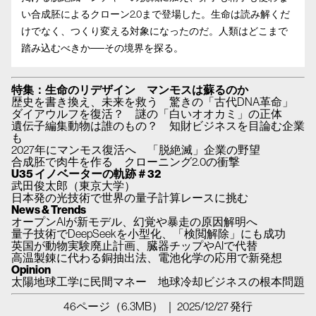
い合成胚によるクローン2.0まで登場した。生命は読み解くだ
けでなく、つくり変える対象になったのだ。人類はどこまで
踏み込むべきか──その境界を探る。
特集：生命のリデザイン マンモスは蘇るのか
歴史を書き換え、未来を救う 驚きの「古代DNA革命」
ダイアウルフを復活？ 謎の「白いオオカミ」の正体
遺伝子編集動物は誰のもの？ 知財ビジネスを目論む企業
も
2027年にマンモス復活へ 「脱絶滅」企業の野望
合成胚で肉牛を作る クローニング2.0の衝撃
U35 イノベーターの軌跡＃32
武田俊太郎（東京大学）
日本発の光技術で世界の量子計算レースに挑む
News & Trends
オープンAIが新モデル、幻覚や暴走の原因解明へ
量子技術でDeepSeekを小型化、「検閲解除」にも成功
英国が動物実験廃止計画、臓器チップやAIで代替
高温製錬に代わる銅抽出法、電池化学の応用で新発想
Opinion
太陽地球工学に民間マネー 地球冷却ビジネスの根本問題
46ページ（6.3MB） ｜ 2025/12/27 発行