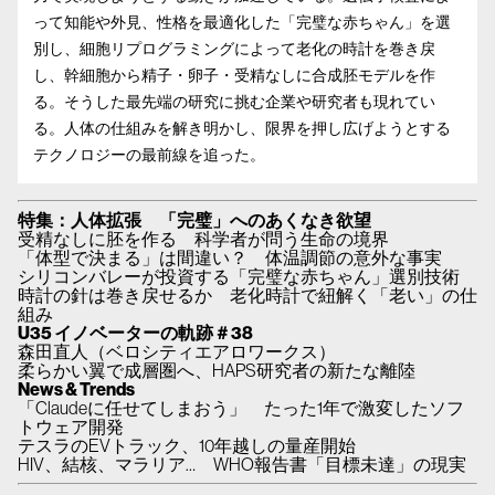
って知能や外見、性格を最適化した「完璧な赤ちゃん」を選
別し、細胞リプログラミングによって老化の時計を巻き戻
し、幹細胞から精子・卵子・受精なしに合成胚モデルを作
る。そうした最先端の研究に挑む企業や研究者も現れてい
る。人体の仕組みを解き明かし、限界を押し広げようとする
テクノロジーの最前線を追った。
特集：人体拡張 「完璧」へのあくなき欲望
受精なしに胚を作る 科学者が問う生命の境界
「体型で決まる」は間違い？ 体温調節の意外な事実
シリコンバレーが投資する「完璧な赤ちゃん」選別技術
時計の針は巻き戻せるか 老化時計で紐解く「老い」の仕
組み
U35 イノベーターの軌跡＃38
森田直人（ベロシティエアロワークス）
柔らかい翼で成層圏へ、HAPS研究者の新たな離陸
News & Trends
「Claudeに任せてしまおう」 たった1年で激変したソフ
トウェア開発
テスラのEVトラック、10年越しの量産開始
HIV、結核、マラリア… WHO報告書「目標未達」の現実