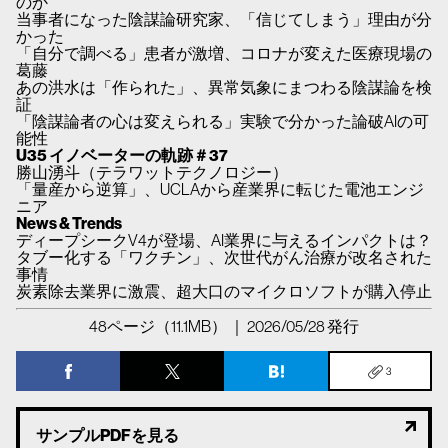
のか
当事者になった陰謀論研究家、「信じてしまう」理由が分
かった
「自分で調べる」患者が激増、コロナが変えた医療現場の
葛藤
あの洪水は「作られた」、異常気象にまつわる陰謀論を検
証
「陰謀論者の心は変えられる」実験で分かった論破AIの可
能性
U35 イノベーターの軌跡＃37
勝山湧斗（テラワットテクノロジー）
「量産から逆算」、UCLAから産業界に転じた電池エンジ
ニア
News & Trends
ディープシークV4が登場、AI業界に与えるインパクトは？
タブー化する「ワクチン」、次世代がん治療が改名された
事情
炭素除去業界に激震、超大口のマイクロソフトが購入停止
48ページ（11.1MB） ｜ 2026/05/28 発行
3
サンプルPDFを見る