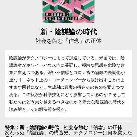
新・陰謀論の時代
社会を蝕む「信念」の正体
陰謀論がテクノロジーによって加速している。米国では、陰
謀論者がホワイトハウス内に蔓延し、極端な思想を危険な政
策に変えつつある。深い不信感とコロナ禍の隔離の長期化が
重なり、ネット上のエコーチェンバーから抜け出すことはま
すます困難になり、生成AIは真実の構造そのものを変えつつ
ある。この状況が科学技術にどう影響しているのか？ そして
私たちはどう乗り越えるべきなのか？ 新たな陰謀論の時代を
読み解き、その解決策を探る。
特集：新・陰謀論の時代 社会を蝕む「信念」の正体
変わらぬ「陰謀論」の構造史、テクノロジーは何を変えた