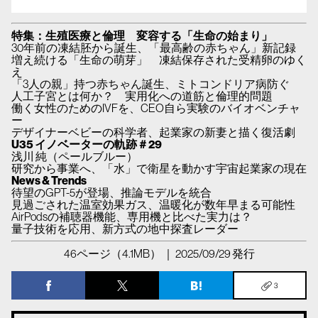
特集：生殖医療と倫理 変容する「生命の始まり」
30年前の凍結胚から誕生、「最高齢の赤ちゃん」新記録
増え続ける「生命の萌芽」 凍結保存された受精卵のゆく
え
「3人の親」持つ赤ちゃん誕生、ミトコンドリア病防ぐ
人工子宮とは何か？ 実用化への道筋と倫理的問題
働く女性のためのIVFを、CEO自ら実験のバイオベンチャ
ー
デザイナーベビーの科学者、起業家の新妻と描く復活劇
U35 イノベーターの軌跡＃29
浅川 純（ペールブルー）
研究から事業へ、「水」で衛星を動かす宇宙起業家の現在
News & Trends
待望のGPT-5が登場、推論モデルを統合
見過ごされた温室効果ガス、温暖化が数年早まる可能性
AirPodsの補聴器機能、専用機と比べた実力は？
量子技術を応用、新方式の地中探査レーダー
46ページ（4.1MB） ｜ 2025/09/29 発行
3