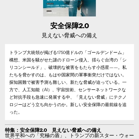
安全保障2.0
見えない脅威への備え
トランプ大統領が掲げる1750億ドルの「ゴールデンドーム」
構想、米国を騒がせた謎のドローン侵入、揺らぐ台湾の「シ
リコンシールド」、破壊的な被害をもたらす小惑星——。私
たちを脅かすのは、もはや国家間の軍事衝突だけではない。
探知困難で被害予測も難しい、新たな脅威が迫っている。一
方で、人工知能（AI）、宇宙技術、センサーネットワークな
ど対抗手段も急速に発展する中、「見えない脅威」にテクノ
ロジーはどう立ち向かうのか。新しい安全保障の最前線を追
った。
特集：安全保障2.0 見えない脅威への備え
世界平和への「究極の盾」、トランプの新スター・ウォー