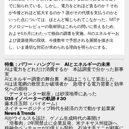
でに知られている。しかし、電力をどれほど貪るのか？ それ
が今後どれほど拡大するのか？ 誰がその代償を支払うのかと
いった点については、ほとんど報じられてこなかった。MITテ
クノロジーレビューの取材班はこれらの問いに答えるため、
およそ6カ月にわたって独自の調査を実施。AIのエネルギーお
よび資源使用の現状、今後数年で予想される展開を描き出
し、いま適切な対応が求められる理由を明らかにする。
特集：パワー・ハングリー AIとエネルギーの未来
AIは電力をどれだけ消費するか 本誌調査で分かった新事
実
AIエネルギー調査の舞台裏 本誌はこうして算出した
AIは送電網の救世主か破壊者か 急増する電力需要と効率
化への期待
「データセンター銀座」は砂漠地帯にあった
U35 イノベーターの軌跡＃30
藤木庄五郎（バイオーム）
ネイチャーポジティブ時代を経済の力で動かす起業家
News & Trends
AIがウイルスを設計、ゲノム生成時代の幕開け
「培養肉」2年間禁止に企業反発、米テキサス州提訴へ
核融合ベンチャーが10億ドル契約、石油大手エニが顧客に