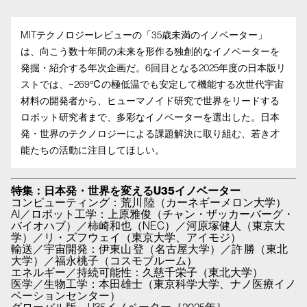
MITテクノロジーレビューの「35歳未満のイノベーター」
は、向こう数十年間の未来を形作る独創的なイノベーターを
発掘・紹介する年次企画だ。6回目となる2025年度の日本版リ
ストでは、−269℃の極低温でも安定して機能する次世代宇宙
材料の開発者から、ヒューマノイド研究で世界をリードする
ロボット研究者まで、多彩なイノベーターを選出した。日本
発・世界のテクノロジーによる課題解決に取り組む、若き才
能たちの活動に注目してほしい。
特集：日本発・世界を変えるU35イノベーター
コンピューティング：荒川 陸（カーネギーメロン大学）
AI／ロボット工学：上原雅俊（チャン・ザッカーバーグ・
バイオハブ）／柿崎和也（NEC）／河原塚健人（東京大
学）／リ・ズフウェイ（東京大学、アイモジ）
輸送／宇宙開発：伊東山 登（名古屋大学）／許 勝（東北
大学）／福永桃子（コスモブルーム）
エネルギー／持続可能性：久慈千栄子（東北大学）
医学／生物工学：本田雄士（東京科学大学、ナノ医療イノ
ベーションセンター）
グローバル版 U35イノベーター［2025年］