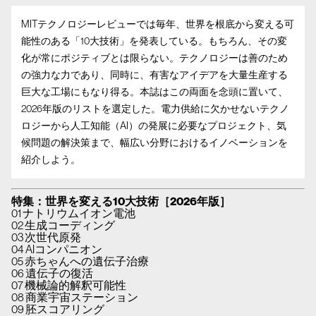
MITテクノロジーレビューでは毎年、世界を根底から変える可
能性のある「10大技術」を発表している。もちろん、その変
化が常にポジティブとは限らない。テクノロジーは善のため
の強力な力であり、同時に、有害なアイデアを大量生産する
巨大な工場にもなり得る。本誌はこの両面を念頭に置いて、
2026年版のリストを選定した。電力供給に欠かせないテクノ
ロジーから人工知能（AI）の発展に必要なプロジェクト、気
候問題の解決策まで、幅広い分野におけるイノベーションを
紹介しよう。
特集：世界を変える10大技術［2026年版］
01 ナトリウムイオン電池
02 生成コーディング
03 次世代原発
04 AIコンパニオン
05 赤ちゃんへの遺伝子治療
06 遺伝子の復活
07 機械論的解釈可能性
08 商業宇宙ステーション
09 胚スコアリング