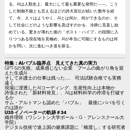
る。AIは人類史上、最大にして最も重要な発明だ——。こう
した制御不能とも言えるほどの誇大宣伝が続いた数年を経
て、今、人々はようやく、AIとは何か、何ができるのか、そ
して社会にどのような影響を及ぼすのかを、冷静に見直し始
めている。驚きが薄れた後の「ポスト・ハイプ」の段階に入
りつつある現在地を見極め、AIが本当に可能にするものは何
かを問い、次に進むべき道を探る。
特集：AIバブル臨界点 見えてきた真の実力
GPT-5の失敗、成果感じない企業 ブームの曲がり角を迎
えた生成AI
そして弁護士の仕事は残った…… 司法試験合格でも実務
遠く
現場に浸透したAIコーディング、生産性向上は本物か
誇張された「新材料発見」、AIは材料科学の停滞を打破す
るか
サム・アルトマンも認めた「バブル」 最後にババを引く
のは誰か
U35 イノベーターの軌跡＃34
織井理咲（ワシントン大学ポール・G・アレンスクール大
学院）
デジタル技術で途上国の健康課題に「橋渡し」する研究者