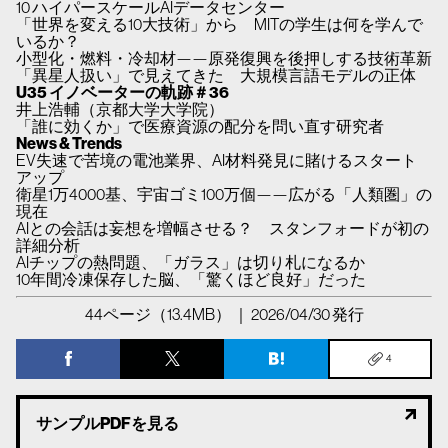
10 ハイパースケールAIデータセンター
「世界を変える10大技術」から MITの学生は何を学んで
いるか？
小型化・燃料・冷却材——原発復興を後押しする技術革新
「異星人扱い」で見えてきた 大規模言語モデルの正体
U35 イノベーターの軌跡＃36
井上浩輔（京都大学大学院）
「誰に効くか」で医療資源の配分を問い直す研究者
News & Trends
EV失速で苦境の電池業界、AI材料発見に賭けるスタート
アップ
衛星1万4000基、宇宙ゴミ100万個——広がる「人類圏」の
現在
AIとの会話は妄想を増幅させる？ スタンフォードが初の
詳細分析
AIチップの熱問題、「ガラス」は切り札になるか
10年間冷凍保存した脳、「驚くほど良好」だった
44ページ（13.4MB） ｜ 2026/04/30 発行
4
サンプルPDFを見る