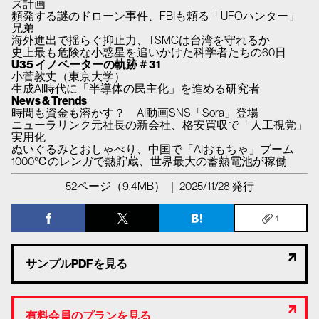
ズ計画
頻発する謎のドローン事件、FBIも頼る「UFOハンター」
兄弟
海外進出で揺らぐ抑止力、TSMCは台湾を守れるか
史上最も危険な小惑星を追いかけた科学者たちの60日
U35 イノベーターの軌跡＃31
小菅敦丈（東京大学）
生成AI時代に「半導体の民主化」を進める研究者
News & Trends
時間も資金も溶かす？ AI動画SNS「Sora」登場
ニューラリンク元社長の新会社、格安買収で「人工視覚」
実用化
ぬいぐるみとおしゃべり、中国で「AIおもちゃ」ブーム
1000℃のレンガで熱貯蔵、世界最大の蓄熱電池が稼働
52ページ（9.4MB） ｜ 2025/11/28 発行
4
サンプルPDFを見る
有料会員のプランを見る