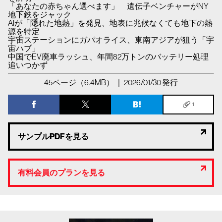
「あなたの赤ちゃん選べます」 遺伝子ベンチャーがNY
地下鉄をジャック
AIが「隠れた地熱」を発見、地表に兆候なくても地下の熱
源を特定
宇宙ステーションにガパオライス、東南アジアが狙う「宇
宙ハブ」
中国でEV廃車ラッシュ、年間82万トンのバッテリー処理
追いつかず
45ページ（6.4MB） ｜ 2026/01/30 発行
1
サンプルPDFを見る
有料会員のプランを見る