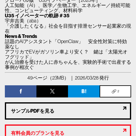
人工知能（AI）、医学／生物工学、エネルギー／持続可能
性、コンピューティング、材料科学
U35 イノベーターの軌跡＃35
宇井吉美（aba）
「介護したくなる」社会を目指す排泄センサー起業家の現
在
News & Trends
話題のAIアシスタント「OpenClaw」 安全性対策に特効
薬なし
アフリカでEVがガソリン車より安く？ 鍵は「太陽光オ
フグリッド」
がん治療を受けた人に赤ちゃんを、実験的手術で出産する
事例が相次ぐ
49ページ（23MB） ｜ 2026/03/28 発行
2
サンプルPDFを見る
有料会員のプランを見る