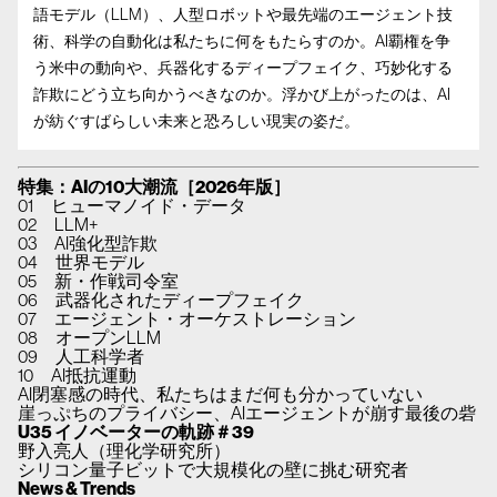
語モデル（LLM）、人型ロボットや最先端のエージェント技
術、科学の自動化は私たちに何をもたらすのか。AI覇権を争
う米中の動向や、兵器化するディープフェイク、巧妙化する
詐欺にどう立ち向かうべきなのか。浮かび上がったのは、AI
が紡ぐすばらしい未来と恐ろしい現実の姿だ。
特集：AIの10大潮流［2026年版］
01 ヒューマノイド・データ
02 LLM+
03 AI強化型詐欺
04 世界モデル
05 新・作戦司令室
06 武器化されたディープフェイク
07 エージェント・オーケストレーション
08 オープンLLM
09 人工科学者
10 AI抵抗運動
AI閉塞感の時代、私たちはまだ何も分かっていない
崖っぷちのプライバシー、AIエージェントが崩す最後の砦
U35 イノベーターの軌跡＃39
野入亮人（理化学研究所）
シリコン量子ビットで大規模化の壁に挑む研究者
News & Trends