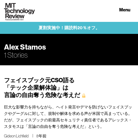
Menu
夏割実施中！購読料20％オフ。
Alex Stamos
1 Stories
フェイスブック元CSO語る
「テック企業解体論」は
言論の自由奪う危険な考えだ
巨大な影響力を持ちながら、ヘイト発言やデマを防げないフェイスブッ
クやグーグルに対して、規制や解体を求める声が米国で高まっている。
だが、フェイスブックの前最高セキュリティ責任者であるアレックス・
スタモスは「言論の自由を奪う危険な考えだ」という。
Gideon Lichfield
8年前