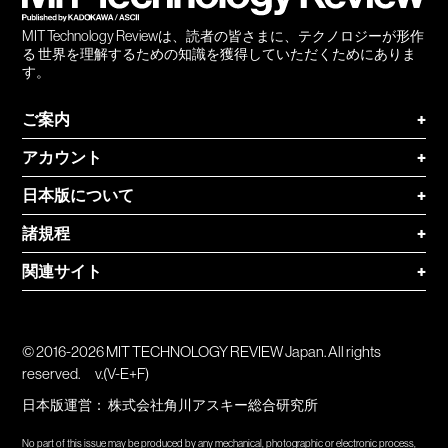
MIT Technology Reviewは、読者の皆さまに、テクノロジーが形作
る 世界を理解するための知識を獲得していただくためにありま
す。
ご案内
+
アカウント
+
日本版について
+
諸規程
+
関連サイト
+
© 2016-2026 MIT TECHNOLOGY REVIEW Japan. All rights
reserved.
v.(V-E+F)
日本版運営：
株式会社角川アスキー総合研究所
No part of this issue may be produced by any mechanical, photographic or electronic process,