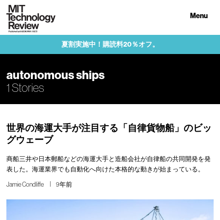
Menu
夏割実施中！購読料20％オフ。
autonomous ships
1 Stories
世界の海運大手が注目する「自律貨物船」のビッ
グウェーブ
商船三井や日本郵船などの海運大手と造船会社が自律船の共同開発を発
表した。海運業界でも自動化へ向けた本格的な動きが始まっている。
Jamie Condliffe
9年前