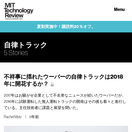
Menu
夏割実施中！購読料20％オフ。
自律トラック
5 Stories
不祥事に揺れたウーバーの自律トラックは2018
年に開花するか？
2017年はお騒がせ企業として不名誉なニュースが続いたウーバーだが、
2016年に試験運転した無人運転トラックの開発はその後も着々と進行し
ている。主任技術者に課題と展望を聞いた。
Rachel Metz
9年前