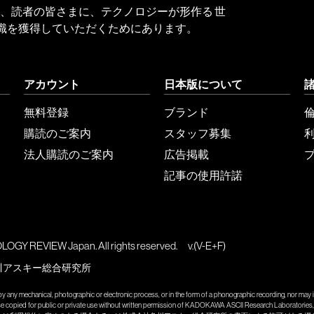
 Reviewは、読者の皆さまに、テクノロジーが形作る 世
識を獲得していただくためにあります。
アカウント
日本版について
無料登録
ブランド
購読のご案内
スタッフ募集
法人購読のご案内
広告掲載
記事の使用許諾
GY REVIEW Japan. All rights reserved.
v.(V-E+F)
川アスキー総合研究所
y any mechanical, photographic or electronic process, or in the form of a phonographic recording, nor may it
wise copied for public or private use without written permission of KADOKAWA ASCII Research Laboratories, 