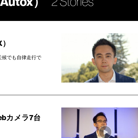
utox）
2 Stories
X）
天候でも自律走行で
bカメラ7台