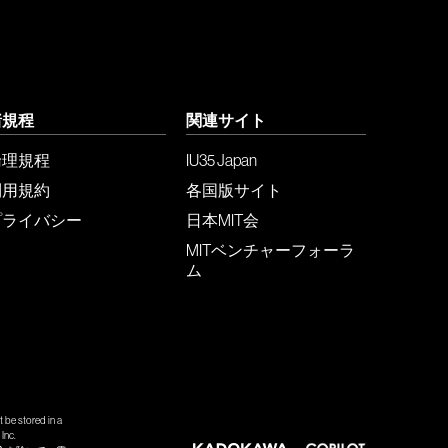
諸規程
関連サイト
倫理規程
IU35 Japan
利用規約
各国版サイト
プライバシー
日本MIT会
MITベンチャーフォーラ
ム
 be stored in a
Inc.