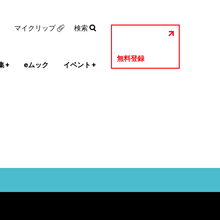
マイクリップ
検索
無料登録
集
+
eムック
イベント
+