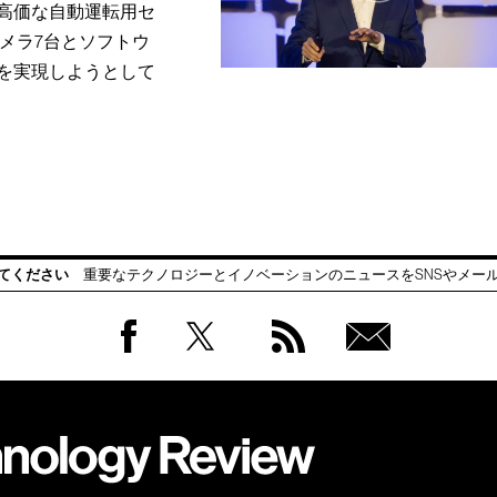
高価な自動運転用セ
カメラ7台とソフトウ
を実現しようとして
てください
重要なテクノロジーとイノベーションのニュースをSNSやメー
Facebook
Twitter
RSS
無料
会員
登録