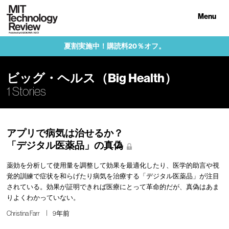
Menu
夏割実施中！購読料20％オフ。
ビッグ・ヘルス（Big Health）
1 Stories
アプリで病気は治せるか？
「デジタル医薬品」の真偽
薬効を分析して使用量を調整して効果を最適化したり、医学的助言や視
覚的訓練で症状を和らげたり病気を治療する「デジタル医薬品」が注目
されている。効果が証明できれば医療にとって革命的だが、真偽はあま
りよくわかっていない。
Christina Farr
9年前