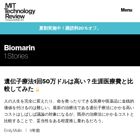
Menu
夏割実施中！購読料20％オフ。
Biomarin
1 Stories
遺伝子療法1回50万ドルは高い？生涯医療費と比
較してみた
人の人生を完全に変えたり、命を救ったりできる医療や医薬品に金銭的
価値を付けるのは難しい。最新の治療法である遺伝子療法にかかる高い
コストはしばしば議論の対象になるが、既存の治療法にかかるコストと
比較することで、妥当性をある程度推し量れるだろう。
Emily Mullin
9年前