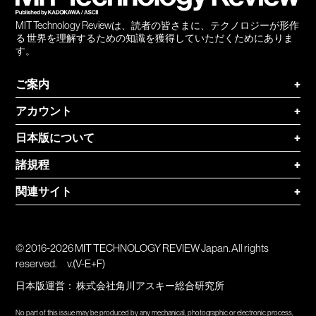
MIT Technology Reviewは、読者の皆さまに、テクノロジーが形作
る 世界を理解するための知識を獲得していただくためにありま
す。
ご案内
+
アカウント
+
日本版について
+
諸規程
+
関連サイト
+
© 2016-2026 MIT TECHNOLOGY REVIEW Japan. All rights
reserved.
v.(V-E+F)
日本版運営：
株式会社角川アスキー総合研究所
No part of this issue may be produced by any mechanical, photographic or electronic process,