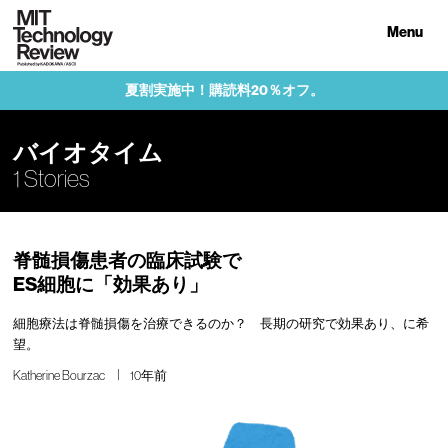
Menu
夏割実施中！購読料20％オフ。
バイオタイム
1 Stories
脊髄損傷患者の臨床試験で
ES細胞に「効果あり」
細胞療法は脊髄損傷を治療できるのか？ 長期の研究で効果あり、に希
望。
Katherine Bourzac
10年前