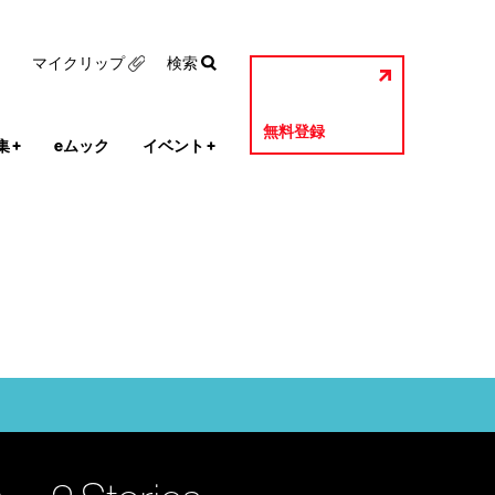
マイクリップ
検索
無料登録
集
+
eムック
イベント
+