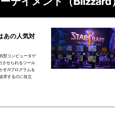
テイメント（Blizzard
的はあの人気対
戦型コンピュータゲ
行させられるツール
すAIプログラムを
追求するのに役立