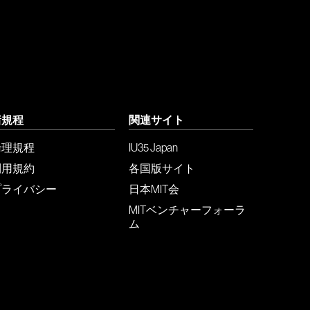
諸規程
関連サイト
倫理規程
IU35 Japan
利用規約
各国版サイト
プライバシー
日本MIT会
MITベンチャーフォーラ
ム