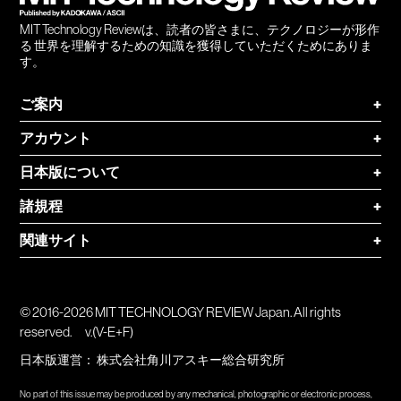
MIT Technology Reviewは、読者の皆さまに、テクノロジーが形作
る 世界を理解するための知識を獲得していただくためにありま
す。
ご案内
+
アカウント
+
日本版について
+
諸規程
+
関連サイト
+
© 2016-2026 MIT TECHNOLOGY REVIEW Japan. All rights
reserved.
v.(V-E+F)
日本版運営：
株式会社角川アスキー総合研究所
No part of this issue may be produced by any mechanical, photographic or electronic process,