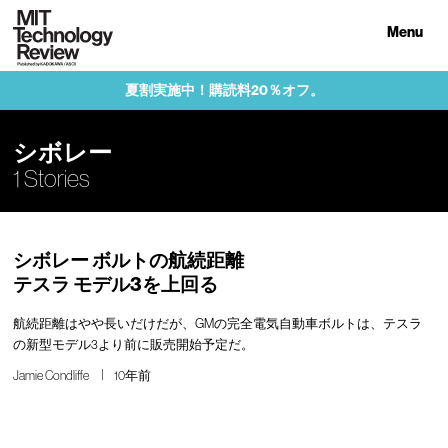
Menu
夏割実施中！購読料20％オフ。
シボレー
1 Stories
シボレー ボルトの航続距離
テスラ モデル3を上回る
航続距離はやや長いだけだが、GMの完全電気自動車ボルトは、テスラ
の新型モデル3より前に販売開始予定だ。
Jamie Condliffe
10年前