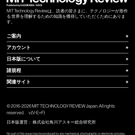
MIT Technology Reviewは、読者の皆さまに、テクノロジーが形作
る 世界を理解するための知識を獲得していただくためにありま
す。
ご案内
+
アカウント
+
日本版について
+
諸規程
+
関連サイト
+
© 2016-2026 MIT TECHNOLOGY REVIEW Japan. All rights
reserved.
v.(V-E+F)
日本版運営：
株式会社角川アスキー総合研究所
No part of this issue may be produced by any mechanical, photographic or electronic process,