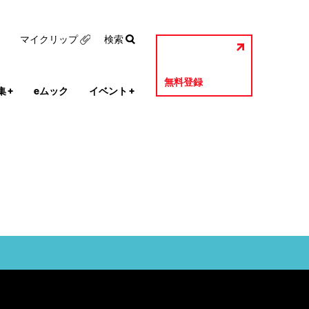
マイクリップ
検索
無料登録
集
+
eムック
イベント
+