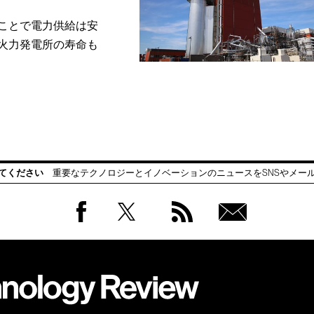
ことで電力供給は安
火力発電所の寿命も
てください
重要なテクノロジーとイノベーションのニュースをSNSやメー
Facebook
Twitter
RSS
無料
会員
登録