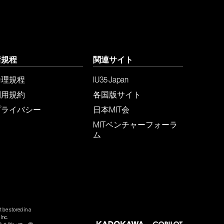
諸規程
関連サイト
倫理規程
IU35 Japan
利用規約
各国版サイト
プライバシー
日本MIT会
MITベンチャーフォーラ
ム
 be stored in a
Inc.