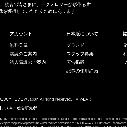
 Reviewは、読者の皆さまに、テクノロジーが形作る 世
識を獲得していただくためにあります。
アカウント
日本版について
無料登録
ブランド
購読のご案内
スタッフ募集
法人購読のご案内
広告掲載
記事の使用許諾
GY REVIEW Japan. All rights reserved.
v.(V-E+F)
川アスキー総合研究所
y any mechanical, photographic or electronic process, or in the form of a phonographic recording, nor may it
wise copied for public or private use without written permission of KADOKAWA ASCII Research Laboratories, 