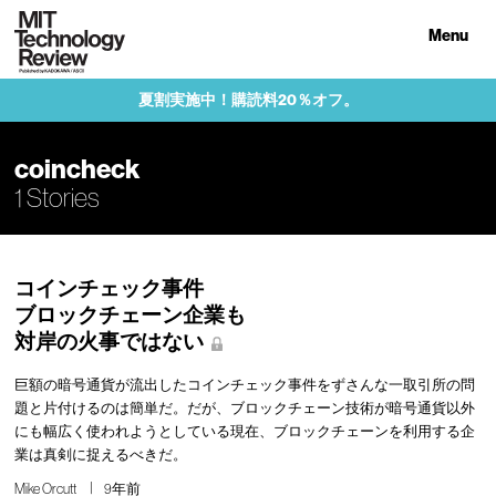
Menu
夏割実施中！購読料20％オフ。
coincheck
1 Stories
コインチェック事件
ブロックチェーン企業も
対岸の火事ではない
巨額の暗号通貨が流出したコインチェック事件をずさんな一取引所の問
題と片付けるのは簡単だ。だが、ブロックチェーン技術が暗号通貨以外
にも幅広く使われようとしている現在、ブロックチェーンを利用する企
業は真剣に捉えるべきだ。
Mike Orcutt
9年前