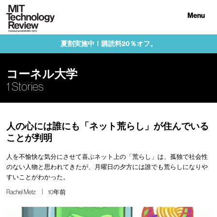
Menu
夏割実施中！購読料20％オフ。
コーネル大学
1 Stories
人の心には誰にも「ネット荒らし」が住んでいる
ことが判明
人を不愉快な気分にさせて喜ぶネット上の「荒らし」は、孤独で社会性
のない人物と思われてきたが、月曜日の夕方には誰でも荒らしになりや
すいことがわかった。
Rachel Metz
10年前