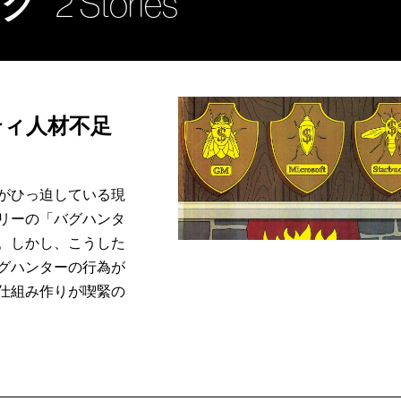
ング
2 Stories
ティ人材不足
がひっ迫している現
リーの「バグハンタ
。しかし、こうした
グハンターの行為が
仕組み作りが喫緊の