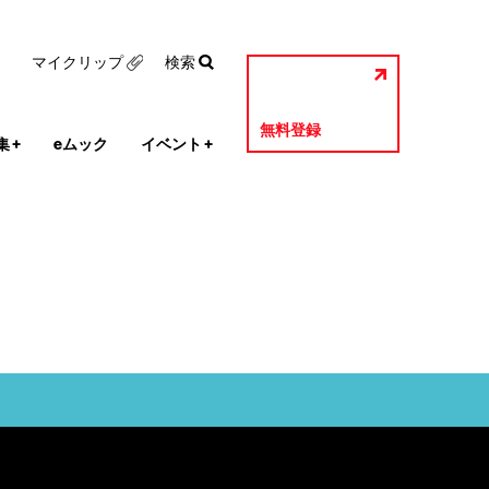
マイクリップ
検索
無料登録
集
+
eムック
イベント
+