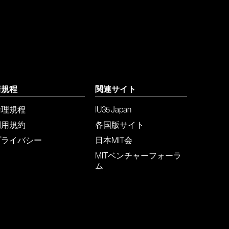
諸規程
関連サイト
倫理規程
IU35 Japan
利用規約
各国版サイト
プライバシー
日本MIT会
MITベンチャーフォーラ
ム