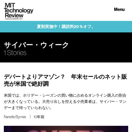
Menu
夏割実施中！購読料20％オフ。
サイバー・ウィーク
1 Stories
デパートよりアマゾン？ 年末セールのネット販
売が米国で絶好調
米国では、ホリデー・シーズンの買い物に占めるオンライン購入の割合
が大きくなっている。大売り出しを控える小売業者は、サイバー・マン
デーまで待っていられない。
Nanette Byrnes
10年前