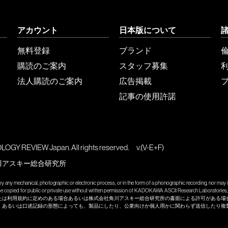
アカウント
日本版について
無料登録
ブランド
購読のご案内
スタッフ募集
法人購読のご案内
広告掲載
記事の使用許諾
GY REVIEW Japan. All rights reserved.
v.(V-E+F)
川アスキー総合研究所
y any mechanical, photographic or electronic process, or in the form of a phonographic recording, nor may it
wise copied for public or private use without written permission of KADOKAWA ASCII Research Laboratories, 
たは利用規約に定めのある場合あるいは株式会社角川アスキー総合研究所の書面による許可がある場
、あるいは口述記録の形態によっても、製品にしたり、公衆向けか個人用かに関わらず送信したり複