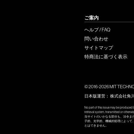
ご案内
ヘルプ / FAQ
問い合わせ
サイトマップ
特商法に基づく表示
© 2016-2026 MIT TECHNOLO
日本版運営：
株式会社角
No part of this issue may be produced b
retrieval system, transmitted or other
当サイトのいかなる部分も、法令ま
子的、光学的、機械的処理によって
とはできません。