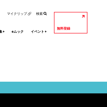
マイクリップ
検索
無料登録
集
+
eムック
イベント
+