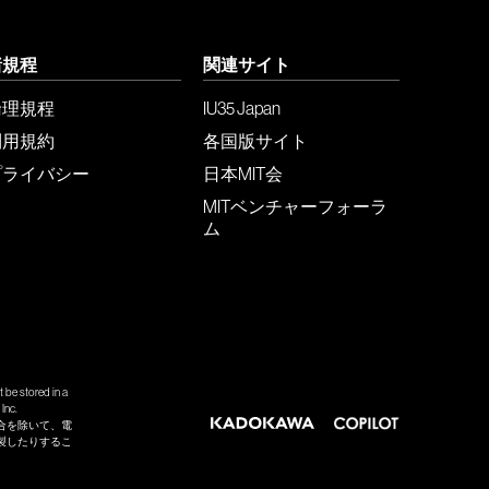
諸規程
関連サイト
倫理規程
IU35 Japan
利用規約
各国版サイト
プライバシー
日本MIT会
MITベンチャーフォーラ
ム
 be stored in a
Inc.
合を除いて、電
製したりするこ