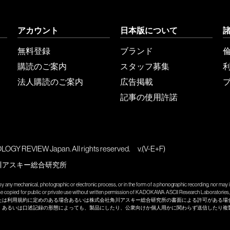
アカウント
日本版について
無料登録
ブランド
購読のご案内
スタッフ募集
法人購読のご案内
広告掲載
記事の使用許諾
GY REVIEW Japan. All rights reserved.
v.(V-E+F)
川アスキー総合研究所
y any mechanical, photographic or electronic process, or in the form of a phonographic recording, nor may it
wise copied for public or private use without written permission of KADOKAWA ASCII Research Laboratories, 
たは利用規約に定めのある場合あるいは株式会社角川アスキー総合研究所の書面による許可がある場
、あるいは口述記録の形態によっても、製品にしたり、公衆向けか個人用かに関わらず送信したり複