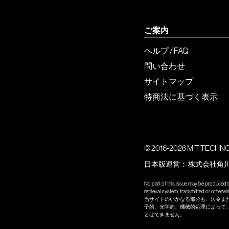
ご案内
ヘルプ / FAQ
問い合わせ
サイトマップ
特商法に基づく表示
© 2016-2026 MIT TECHNOLO
日本版運営：
株式会社角
No part of this issue may be produced b
retrieval system, transmitted or other
当サイトのいかなる部分も、法令ま
子的、光学的、機械的処理によって
とはできません。