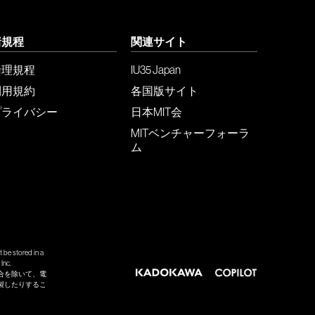
諸規程
関連サイト
倫理規程
IU35 Japan
利用規約
各国版サイト
プライバシー
日本MIT会
MITベンチャーフォーラ
ム
 be stored in a
Inc.
合を除いて、電
製したりするこ