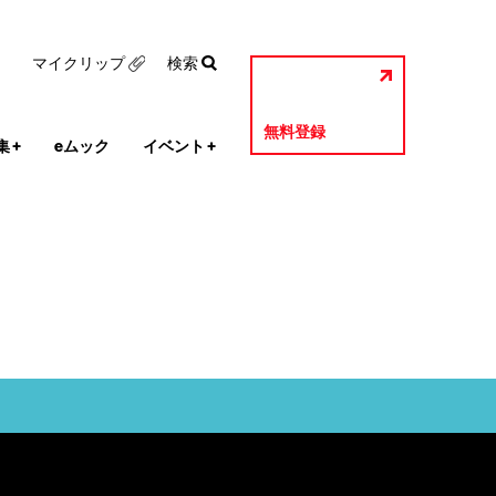
マイクリップ
検索
無料登録
集
+
eムック
イベント
+