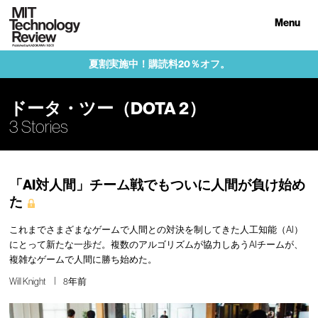
Menu
夏割実施中！購読料20％オフ。
ドータ・ツー（DOTA 2）
3 Stories
「AI対人間」チーム戦でもついに人間が負け始め
た
これまでさまざまなゲームで人間との対決を制してきた人工知能（AI）
にとって新たな一歩だ。複数のアルゴリズムが協力しあうAIチームが、
複雑なゲームで人間に勝ち始めた。
Will Knight
8年前