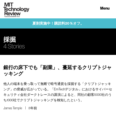
Menu
夏割実施中！購読料20％オフ。
採掘
4 Stories
銀行の床下でも「副業」、蔓延するクリプトジャ
ッキング
他人の端末を乗っ取って無断で暗号通貨を採掘する「クリプトジャッキ
ング」の脅威が広がっている。「EmTechデジタル」におけるサイバーセ
キュリティ会社ダークトレースの講演によると、同社の顧客5000社のう
ち1000社でクリプトジャッキングを検知したという。
James Temple
8年前