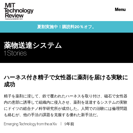
Menu
夏割実施中！購読料20％オフ。
薬物送達システム
1 Stories
ハーネス付き精子で女性器に薬剤を届ける実験に
成功
精子を薬剤に浸して、鉄で覆われたハーネスを取り付け、磁石で女性器
内の患部に誘導して組織内に侵入させ、薬剤を送達するシステムの実験
にドイツの総合ナノ科学研究所が成功した。人間での治験には倫理問題
も絡むが、他の手法の課題を克服する優れた新手法だ。
Emerging Technology from the arXiv
9年前