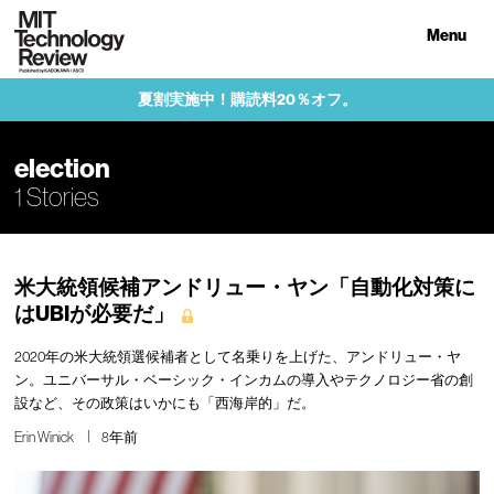
Menu
夏割実施中！購読料20％オフ。
election
1 Stories
米大統領候補アンドリュー・ヤン「自動化対策に
はUBIが必要だ」
2020年の米大統領選候補者として名乗りを上げた、アンドリュー・ヤ
ン。ユニバーサル・ベーシック・インカムの導入やテクノロジー省の創
設など、その政策はいかにも「西海岸的」だ。
Erin Winick
8年前