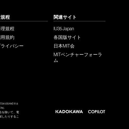
諸規程
関連サイト
倫理規程
IU35 Japan
利用規約
各国版サイト
プライバシー
日本MIT会
MITベンチャーフォーラ
ム
 be stored in a
Inc.
合を除いて、電
製したりするこ