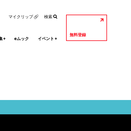
マイクリップ
検索
無料登録
集
+
eムック
イベント
+