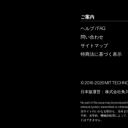
ご案内
ヘルプ / FAQ
問い合わせ
サイトマップ
特商法に基づく表示
© 2016-2026 MIT TECHNOLO
日本版運営：
株式会社角
No part of this issue may be produced b
retrieval system, transmitted or other
当サイトのいかなる部分も、法令ま
子的、光学的、機械的処理によって
とはできません。