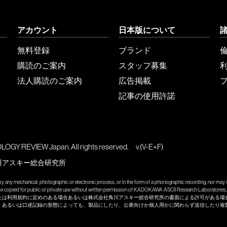
アカウント
日本版について
無料登録
ブランド
購読のご案内
スタッフ募集
法人購読のご案内
広告掲載
記事の使用許諾
GY REVIEW Japan. All rights reserved.
v.(V-E+F)
川アスキー総合研究所
y any mechanical, photographic or electronic process, or in the form of a phonographic recording, nor may it
wise copied for public or private use without written permission of KADOKAWA ASCII Research Laboratories, 
たは利用規約に定めのある場合あるいは株式会社角川アスキー総合研究所の書面による許可がある場
、あるいは口述記録の形態によっても、製品にしたり、公衆向けか個人用かに関わらず送信したり複