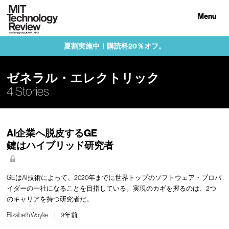
Menu
夏割実施中！購読料20％オフ。
ゼネラル・エレクトリック
4 Stories
AI企業へ脱皮するGE
鍵はハイブリッド研究者
GEはAI技術によって、2020年までに世界トップのソフトウェア・プロバ
イダーの一社になることを目指している。実現のカギを握るのは、2つ
のキャリアを持つ研究者だ。
Elizabeth Woyke
9年前