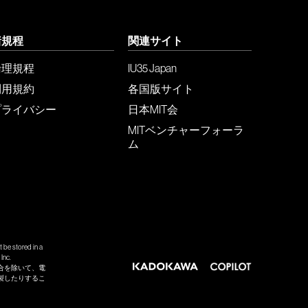
諸規程
関連サイト
倫理規程
IU35 Japan
利用規約
各国版サイト
プライバシー
日本MIT会
MITベンチャーフォーラ
ム
 be stored in a
Inc.
合を除いて、電
製したりするこ