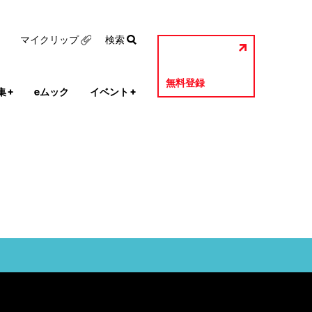
マイクリップ
検索
無料登録
集
+
eムック
イベント
+