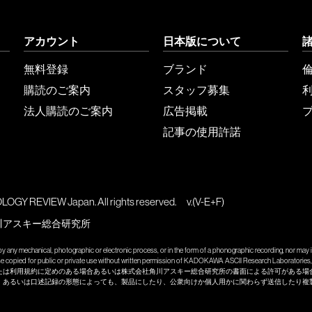
アカウント
日本版について
無料登録
ブランド
購読のご案内
スタッフ募集
法人購読のご案内
広告掲載
記事の使用許諾
GY REVIEW Japan. All rights reserved.
v.(V-E+F)
川アスキー総合研究所
y any mechanical, photographic or electronic process, or in the form of a phonographic recording, nor may it
wise copied for public or private use without written permission of KADOKAWA ASCII Research Laboratories, 
たは利用規約に定めのある場合あるいは株式会社角川アスキー総合研究所の書面による許可がある場
、あるいは口述記録の形態によっても、製品にしたり、公衆向けか個人用かに関わらず送信したり複