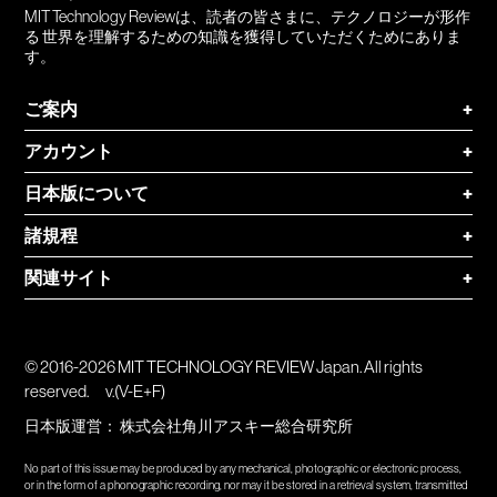
MIT Technology Reviewは、読者の皆さまに、テクノロジーが形作
る 世界を理解するための知識を獲得していただくためにありま
す。
ご案内
+
アカウント
+
日本版について
+
諸規程
+
関連サイト
+
© 2016-2026 MIT TECHNOLOGY REVIEW Japan. All rights
reserved.
v.(V-E+F)
日本版運営：
株式会社角川アスキー総合研究所
No part of this issue may be produced by any mechanical, photographic or electronic process,
or in the form of a phonographic recording, nor may it be stored in a retrieval system, transmitted