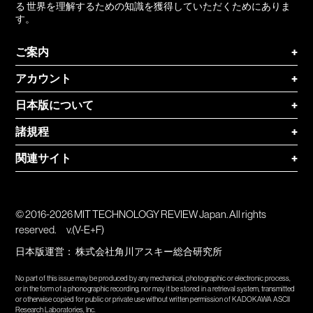
る 世界を理解するための知識を獲得していただくためにありま
す。
ご案内
+
アカウント
+
日本版について
+
諸規程
+
関連サイト
+
© 2016-2026 MIT TECHNOLOGY REVIEW Japan. All rights
reserved.
v.(V-E+F)
日本版運営：
株式会社角川アスキー総合研究所
No part of this issue may be produced by any mechanical, photographic or electronic process,
or in the form of a phonographic recording, nor may it be stored in a retrieval system, transmitted
or otherwise copied for public or private use without written permission of KADOKAWA ASCII
Research Laboratories, Inc.