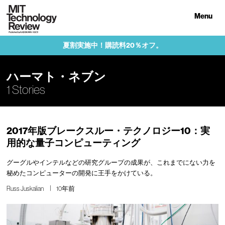
Menu
夏割実施中！購読料20％オフ。
ハーマト・ネブン
1 Stories
2017年版ブレークスルー・テクノロジー10：実
用的な量子コンピューティング
グーグルやインテルなどの研究グループの成果が、これまでにない力を
秘めたコンピューターの開発に王手をかけている。
Russ Juskalian
10年前