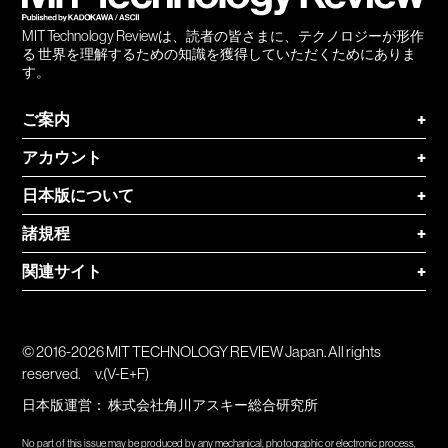
MIT Technology Reviewは、読者の皆さまに、テクノロジーが形作
る 世界を理解するための知識を獲得していただくためにありま
す。
ご案内
+
アカウント
+
日本版について
+
諸規程
+
関連サイト
+
© 2016-2026 MIT TECHNOLOGY REVIEW Japan. All rights
reserved.
v.(V-E+F)
日本版運営：
株式会社角川アスキー総合研究所
No part of this issue may be produced by any mechanical, photographic or electronic process,