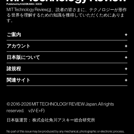
MIT Technology Reviewは、読者の皆さまに、テクノロジーが形作
る 世界を理解するための知識を獲得していただくためにありま
す。
ご案内
+
アカウント
+
日本版について
+
諸規程
+
関連サイト
+
© 2016-2026 MIT TECHNOLOGY REVIEW Japan. All rights
reserved.
v.(V-E+F)
日本版運営：
株式会社角川アスキー総合研究所
No part of this issue may be produced by any mechanical, photographic or electronic process,