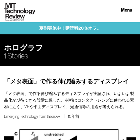
Menu
夏割実施中！購読料20％オフ。
ホログラフ
1 Stories
「メタ表面」で作る伸び縮みするディスプレイ
「メタ表面」で作る伸び縮みするディスプレイが実証され、いよいよ製
品化が期待できる段階に達した。材料はコンタクトレンズに使われる素
材に近く、VRや平面ディスプレイ、光通信等の用途が考えられる。
Emerging Technology from the arXiv
10年前