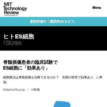
Menu
夏割実施中！購読料20％オフ。
ヒトES細胞
1 Stories
脊髄損傷患者の臨床試験で
ES細胞に「効果あり」
細胞療法は脊髄損傷を治療できるのか？ 長期の研究で効果あり、に希
望。
Katherine Bourzac
10年前