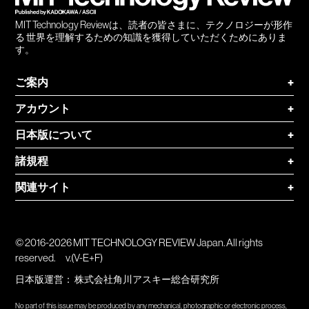
MIT Technology Reviewは、読者の皆さまに、テクノロジーが形作
る 世界を理解するための知識を獲得していただくためにありま
す。
ご案内
+
アカウント
+
日本版について
+
諸規程
+
関連サイト
+
© 2016-2026 MIT TECHNOLOGY REVIEW Japan. All rights
reserved.
v.(V-E+F)
日本版運営：
株式会社角川アスキー総合研究所
No part of this issue may be produced by any mechanical, photographic or electronic process,