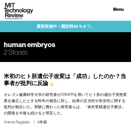
Menu
夏割実施中！購読料20％オフ。
human embryos
2 Stories
米初のヒト胚遺伝子改変は「成功」したのか？当
事者が批判に反論
オレゴン健康科学大学の研究者がCRISPRを用いてヒト胚の遺伝子突然変
異を修正したとする昨年の報告に対し、結果の正当性や安全性に関する
批判が相次いだ。実験に携わった研究者らは、「体外受精遺伝子療法」
の開発を今後も続けると明言した。
Antonio Regalado
8年前