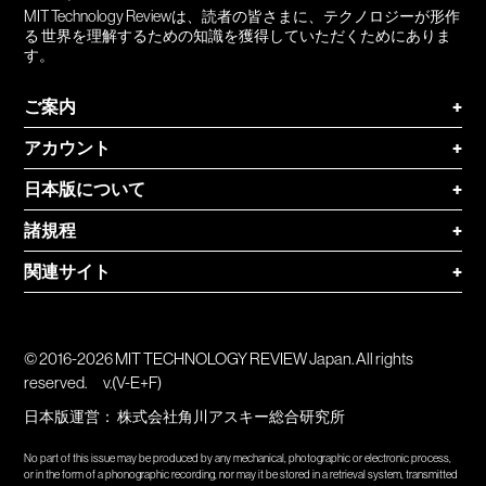
MIT Technology Reviewは、読者の皆さまに、テクノロジーが形作
る 世界を理解するための知識を獲得していただくためにありま
す。
ご案内
+
アカウント
+
日本版について
+
諸規程
+
関連サイト
+
© 2016-2026 MIT TECHNOLOGY REVIEW Japan. All rights
reserved.
v.(V-E+F)
日本版運営：
株式会社角川アスキー総合研究所
No part of this issue may be produced by any mechanical, photographic or electronic process,
or in the form of a phonographic recording, nor may it be stored in a retrieval system, transmitted