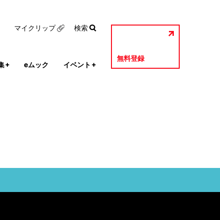
マイクリップ
検索
無料登録
集
+
eムック
イベント
+