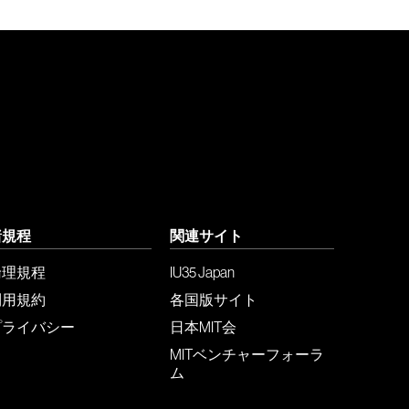
諸規程
関連サイト
倫理規程
IU35 Japan
利用規約
各国版サイト
プライバシー
日本MIT会
MITベンチャーフォーラ
ム