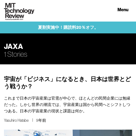
Menu
夏割実施中！購読料20％オフ。
JAXA
1 Stories
宇宙が「ビジネス」になるとき、日本は世界とど
う戦うか？
これまで日本の宇宙産業は官需が中心で、ほとんどの民間企業には無縁
だった。しかし世界の潮流では、宇宙産業は国から民間へとシフトしつ
つある。日本の宇宙産業の現状と課題は何か。
Yasuhiro Hatabe
9年前