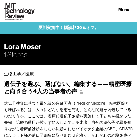
Menu
夏割実施中！購読料20％オフ。
Lora Moser
1 Stories
生物工学／医療
遺伝子を選ぶ、選ばない、編集する——精密医療
と向き合う4人の当事者の声
遺伝子検査に基づく最先端の適確医療（Precision Medicine＝精密医療と
も呼ばれる）は、人々にどんな恩恵を与え、どんな問題を内包している
のだろうか。ここでは、着床前遺伝子診断を実施して子どもを授かった
夫婦、治療の費用が賄えずに苦しんでいる患者、自分の遺伝子変異を知
りながら着床前診断をしない決断をしたバイオテク企業のCEO、CRISPR
によるヒト胚の遺伝子編集に取り組む研究者が、それぞれの経験を述べ