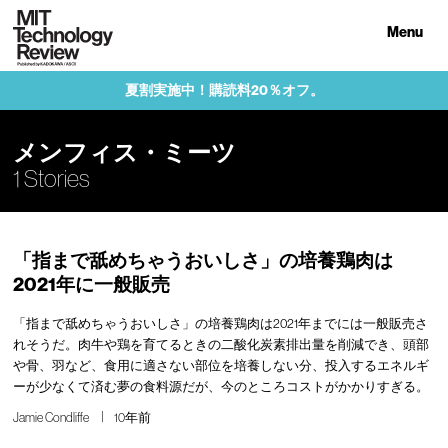
Menu
夏割実施中！購読料20％オフ。
メンフィス・ミーツ
1 Stories
「指まで舐めちゃうおいしさ」の培養鶏肉は
2021年に一般販売
「指まで舐めちゃうおいしさ」の培養鶏肉は2021年までには一般販売さ
れそうだ。肉牛や鶏を育てるときの二酸化炭素排出量を削減でき、頭部
や骨、羽など、食用に適さない部位を培養しない分、投入するエネルギ
ーが少なくて済む夢の食料源だが、今のところコストがかかりすぎる。
Jamie Condliffe
10年前