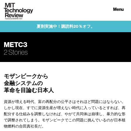
Menu
夏割実施中！購読料20％オフ。
METC3
2 Stories
モザンビークから
金融システムの
革命を目論む日本人
資源が増える時代、富の再配分の公平さはそれほど問題にはならない。
しかし現在、すでに資源生産が増えない時代に入っているとすれば、再
配分する仕組みを調整しなければ、やがて共同体は崩壊し、暴力的な形
で調整されてしまう。モザンビークでこの問題に挑んでいるのが日本植
物燃料の合田真社長だ。