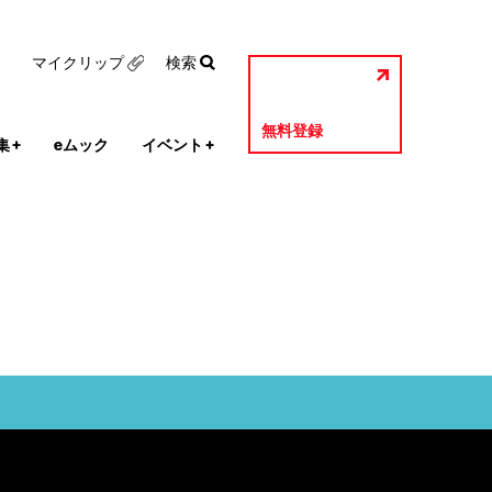
マイクリップ
検索
無料登録
集
+
eムック
イベント
+