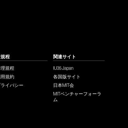
諸規程
関連サイト
倫理規程
IU35 Japan
利用規約
各国版サイト
プライバシー
日本MIT会
MITベンチャーフォーラ
ム