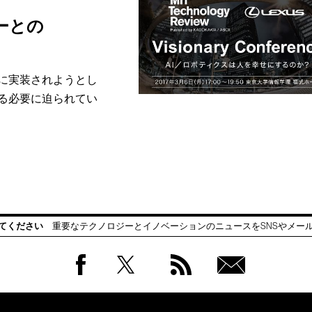
ーとの
に実装されようとし
る必要に迫られてい
てください
重要なテクノロジーとイノベーションのニュースをSNSやメー
Facebook
Twitter
RSS
無料
会員
登録