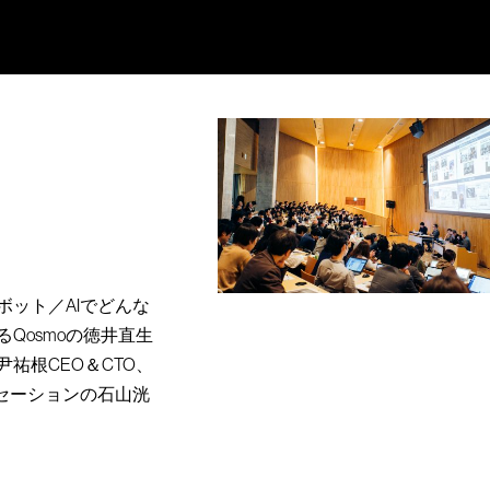
ット／AIでどんな
Qosmoの徳井直生
祐根CEO＆CTO、
セーションの石山洸