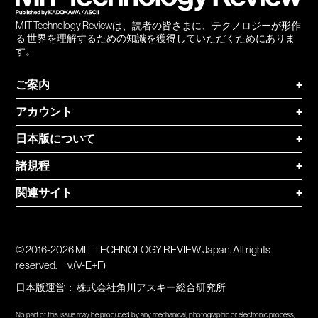
MIT Technology Reviewは、読者の皆さまに、テクノロジーが形作
る 世界を理解するための知識を獲得していただくためにありま
す。
ご案内
+
アカウント
+
日本版について
+
諸規程
+
関連サイト
+
© 2016-2026 MIT TECHNOLOGY REVIEW Japan. All rights
reserved.
v.(V-E+F)
日本版運営：
株式会社角川アスキー総合研究所
No part of this issue may be produced by any mechanical, photographic or electronic process,