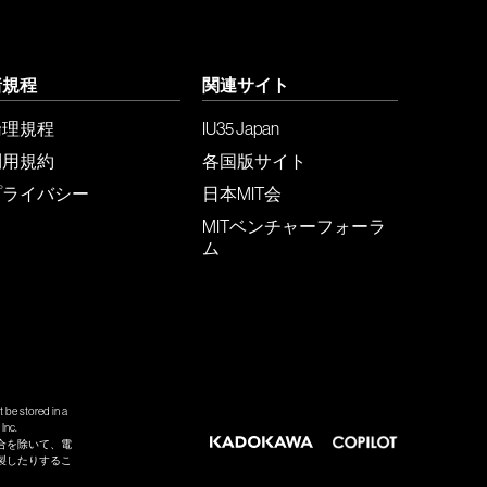
諸規程
関連サイト
倫理規程
IU35 Japan
利用規約
各国版サイト
プライバシー
日本MIT会
MITベンチャーフォーラ
ム
 be stored in a
Inc.
合を除いて、電
製したりするこ