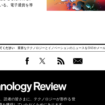
いる。電子通貨を導
てください
重要なテクノロジーとイノベーションのニュースをSNSやメー
Facebook
Twitter
RSS
無料
会員
登録
 Reviewは、読者の皆さまに、テクノロジーが形作る 世
識を獲得していただくためにあります。