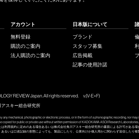
アカウント
日本版について
無料登録
ブランド
購読のご案内
スタッフ募集
法人購読のご案内
広告掲載
記事の使用許諾
GY REVIEW Japan. All rights reserved.
v.(V-E+F)
川アスキー総合研究所
y any mechanical, photographic or electronic process, or in the form of a phonographic recording, nor may it
wise copied for public or private use without written permission of KADOKAWA ASCII Research Laboratories, 
たは利用規約に定めのある場合あるいは株式会社角川アスキー総合研究所の書面による許可がある場
、あるいは口述記録の形態によっても、製品にしたり、公衆向けか個人用かに関わらず送信したり複