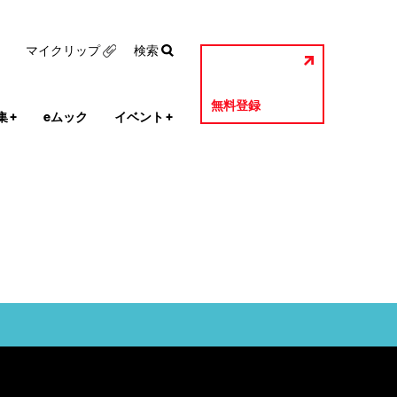
マイクリップ
検索
無料登録
集
+
eムック
イベント
+