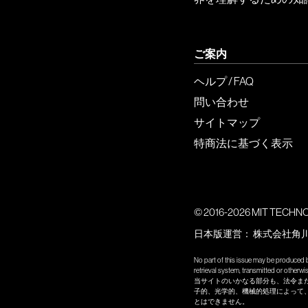
ご案内
ヘルプ / FAQ
問い合わせ
サイトマップ
特商法に基づく表示
© 2016-2026 MIT TECHNOLO
日本版運営：
株式会社角
No part of this issue may be produced b
retrieval system, transmitted or other
当サイトのいかなる部分も、法令ま
子的、光学的、機械的処理によって
とはできません。